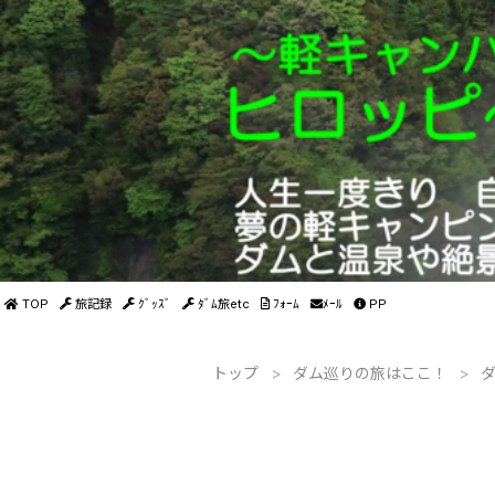
TOP
旅記録
ｸﾞｯｽﾞ
ﾀﾞﾑ旅etc
ﾌｫｰﾑ
ﾒｰﾙ
PP
トップ
>
ダム巡りの旅はここ！
>
ダ