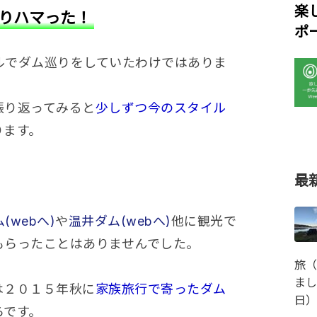
楽
りハマった！
ポ
でダム巡りをしていたわけではありま
り返ってみると
少しずつ今のスタイル
ります。
最
(webへ)
や
温井ダム(webへ)
他に観光で
もらったことはありませんでした。
旅（
まし
２０１５年秋に
家族旅行で寄ったダム
日）
らです。